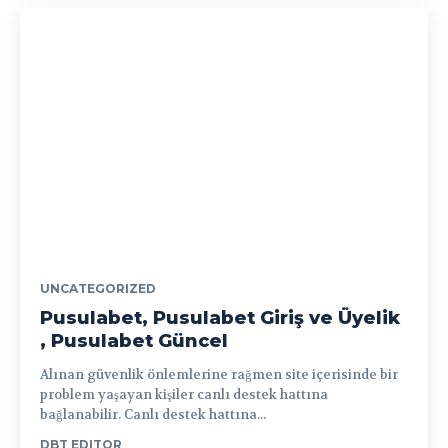
UNCATEGORIZED
Pusulabet, Pusulabet Giriş ve Üyelik
, Pusulabet Güncel
Alınan güvenlik önlemlerine rağmen site içerisinde bir
problem yaşayan kişiler canlı destek hattına
bağlanabilir. Canlı destek hattına...
DBT EDITOR