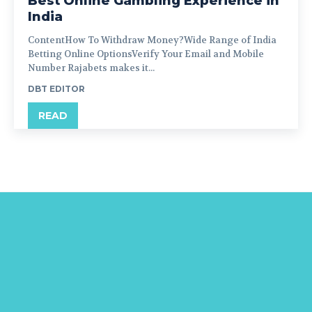
Best Online Gambling Experience in
India
ContentHow To Withdraw Money?Wide Range of India
Betting Online OptionsVerify Your Email and Mobile
Number Rajabets makes it...
DBT EDITOR
READ