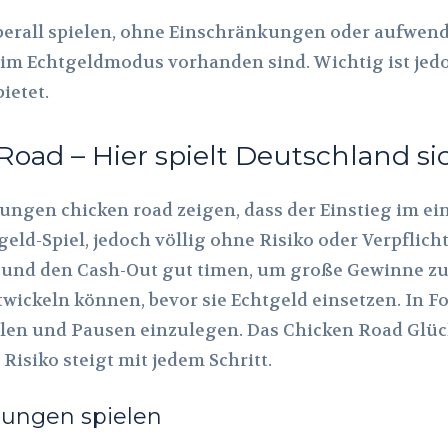
überall spielen, ohne Einschränkungen oder aufwen
 im Echtgeldmodus vorhanden sind. Wichtig ist jedoc
ietet.
Road – Hier spielt Deutschland si
ungen chicken road zeigen, dass der Einstieg im ei
tgeld-Spiel, jedoch völlig ohne Risiko oder Verpflic
und den Cash-Out gut timen, um große Gewinne zu 
twickeln können, bevor sie Echtgeld einsetzen. In
len und Pausen einzulegen. Das Chicken Road Glücks
Risiko steigt mit jedem Schritt.
rungen spielen