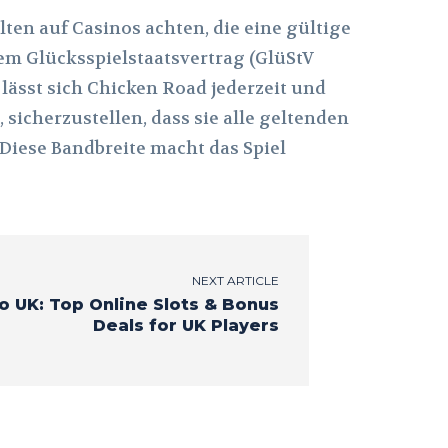
llten auf Casinos achten, die eine gültige
 dem Glücksspielstaatsvertrag (GlüStV
 lässt sich Chicken Road jederzeit und
, sicherzustellen, dass sie alle geltenden
 Diese Bandbreite macht das Spiel
NEXT ARTICLE
 UK: Top Online Slots & Bonus
Deals for UK Players