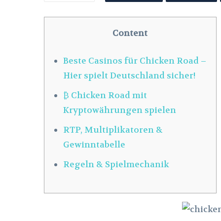
Content
Beste Casinos für Chicken Road –
Hier spielt Deutschland sicher!
₿ Chicken Road mit
Kryptowährungen spielen
RTP, Multiplikatoren &
Gewinntabelle
Regeln & Spielmechanik