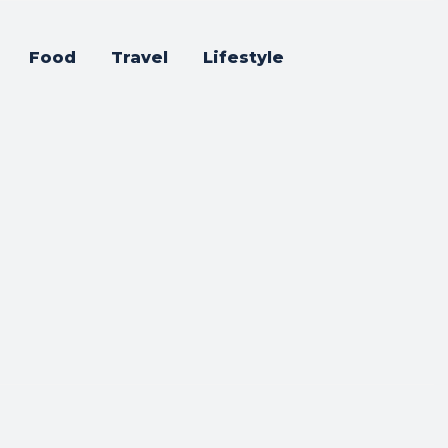
Food
Travel
Lifestyle