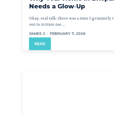
Needs a Glow‑Up
Okay, real talk: there was a time I genuinel
out to irritate me....
JAMES C
-
FEBRUARY 7, 2026
READ