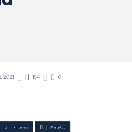
 2021
154
0
Pinterest
WhatsApp