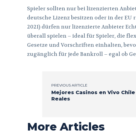
Spieler sollten nur bei lizenzierten Anbie
deutsche Lizenz besitzen oder in der EU r
2021) dürfen nur lizenzierte Anbieter Ech
überall spielen – ideal für Spieler, die f
Gesetze und Vorschriften einhalten, bevo
zugänglich für jede Bankroll – egal ob G
PREVIOUS ARTICLE
Mejores Casinos en Vivo Chile
Reales
More Articles