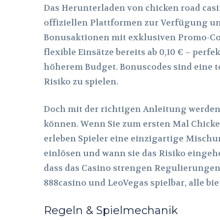
Das Herunterladen von chicken road casi
offiziellen Plattformen zur Verfügung un
Bonusaktionen mit exklusiven Promo-Code
flexible Einsätze bereits ab 0,10 € – per
höherem Budget. Bonuscodes sind eine to
Risiko zu spielen.
Doch mit der richtigen Anleitung werden
können. Wenn Sie zum ersten Mal Chicken
erleben Spieler eine einzigartige Misch
einlösen und wann sie das Risiko eingehe
dass das Casino strengen Regulierungen u
888casino und LeoVegas spielbar, alle b
Regeln & Spielmechanik